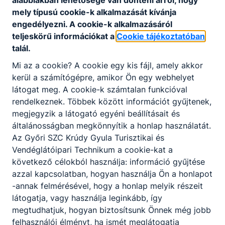
mely típusú cookie-k alkalmazását kívánja
engedélyezni. A cookie-k alkalmazásáról
teljeskörű információkat a
Cookie tájékoztatóban
talál.
Mi az a cookie? A cookie egy kis fájl, amely akkor
Partnereink
kerül a számítógépre, amikor Ön egy webhelyet
látogat meg. A cookie-k számtalan funkcióval
rendelkeznek. Többek között információt gyűjtenek,
megjegyzik a látogató egyéni beállításait és
általánosságban megkönnyítik a honlap használatát.
Az Győri SZC Krúdy Gyula Turisztikai és
Vendéglátóipari Technikum a cookie-kat a
következő célokból használja: információ gyűjtése
azzal kapcsolatban, hogyan használja Ön a honlapot
-annak felmérésével, hogy a honlap melyik részeit
látogatja, vagy használja leginkább, így
megtudhatjuk, hogyan biztosítsunk Önnek még jobb
felhasználói élményt, ha ismét meglátogatja