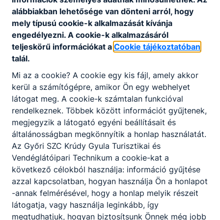
alábbiakban lehetősége van dönteni arról, hogy
mely típusú cookie-k alkalmazását kívánja
Nagy örömmel láttuk vendégül a Pedagógiai
Szakszolgálat nyári táborának résztvevőit iskolánkban.
engedélyezni. A cookie-k alkalmazásáról
teljeskörű információkat a
Cookie tájékoztatóban
2026. júl. 4.
talál.
Mi az a cookie? A cookie egy kis fájl, amely akkor
kerül a számítógépre, amikor Ön egy webhelyet
látogat meg. A cookie-k számtalan funkcióval
Szívből gratulálunk!
rendelkeznek. Többek között információt gyűjtenek,
megjegyzik a látogató egyéni beállításait és
Büszkék vagyunk kollégánkra! 👏
általánosságban megkönnyítik a honlap használatát.
2026. júl. 4.
Az Győri SZC Krúdy Gyula Turisztikai és
Vendéglátóipari Technikum a cookie-kat a
következő célokból használja: információ gyűjtése
azzal kapcsolatban, hogyan használja Ön a honlapot
A tanévzáró értekezleten búcsúztattuk
-annak felmérésével, hogy a honlap melyik részeit
nyugdíjba vonuló kollégáinkat
látogatja, vagy használja leginkább, így
megtudhatjuk, hogyan biztosítsunk Önnek még jobb