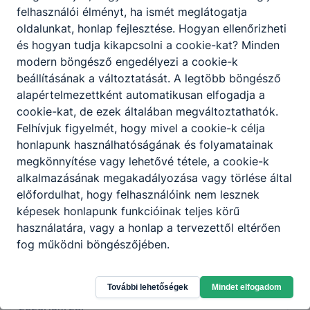
🌹 Megható pillanatok a 💚tanévzáró értekezleten
felhasználói élményt, ha ismét meglátogatja
2026. júl. 4.
oldalunkat, honlap fejlesztése. Hogyan ellenőrizheti
és hogyan tudja kikapcsolni a cookie-kat? Minden
modern böngésző engedélyezi a cookie-k
beállításának a változtatását. A legtöbb böngésző
alapértelmezettként automatikusan elfogadja a
22 év Európában kihívás
cookie-kat, de ezek általában megváltoztathatók.
Felhívjuk figyelmét, hogy mivel a cookie-k célja
Torma Szabolcs 💚iskolánk oktatója teljesítette a 22 év
honlapunk használhatóságának és folyamatainak
Európában kihívást
megkönnyítése vagy lehetővé tétele, a cookie-k
2026. jún. 28.
alkalmazásának megakadályozása vagy törlése által
előfordulhat, hogy felhasználóink nem lesznek
képesek honlapunk funkcióinak teljes körű
használatára, vagy a honlap a tervezettől eltérően
🎓 Szívből gratulálunk
fog működni böngészőjében.
🎓 Szívből gratulálunk minden végzős 💚krúdys
diákunknak a sikeres érettségihez!
További lehetőségek
Mindet elfogadom
2026. jún. 28.