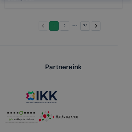
1
2
72
Partnereink