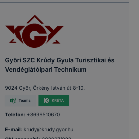
Győri SZC Krúdy Gyula Turisztikai és
Vendéglátóipari Technikum
9024 Győr, Örkény István út 8-10.
Teams
KRÉTA
Telefon:
+3696510670
E-mail:
krudy@krudy.gyor.hu