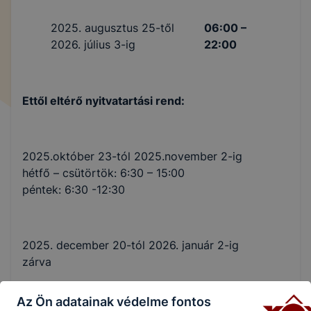
2025. augusztus 25-től
06:00 –
2026. július 3-ig
22:00
Ettől eltérő nyitvatartási rend:
2025.október 23-tól 2025.november 2-ig
hétfő – csütörtök: 6:30 – 15:00
péntek: 6:30 -12:30
2025. december 20-tól 2026. január 2-ig
zárva
Az Ön adatainak védelme fontos