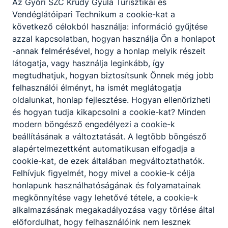
Az Győri SZC Krúdy Gyula Turisztikai és
5. óra
11:40 - 12:35
Vendéglátóipari Technikum a cookie-kat a
6. óra
12:45 - 13:30
következő célokból használja: információ gyűjtése
7. óra
13:40 - 14:25
azzal kapcsolatban, hogyan használja Ön a honlapot
8. óra
14:30 - 15:15
-annak felmérésével, hogy a honlap melyik részeit
látogatja, vagy használja leginkább, így
megtudhatjuk, hogyan biztosítsunk Önnek még jobb
felhasználói élményt, ha ismét meglátogatja
Rövidített
oldalunkat, honlap fejlesztése. Hogyan ellenőrizheti
és hogyan tudja kikapcsolni a cookie-kat? Minden
1. óra
08:00 - 08:30
modern böngésző engedélyezi a cookie-k
2. óra
08:40 - 09:10
beállításának a változtatását. A legtöbb böngésző
3. óra
09:20 - 09:50
alapértelmezettként automatikusan elfogadja a
cookie-kat, de ezek általában megváltoztathatók.
4. óra
10:00 - 10:30
Felhívjuk figyelmét, hogy mivel a cookie-k célja
5. öra
10:40 - 11:10
honlapunk használhatóságának és folyamatainak
6. óra
11:20 - 11:50
megkönnyítése vagy lehetővé tétele, a cookie-k
alkalmazásának megakadályozása vagy törlése által
előfordulhat, hogy felhasználóink nem lesznek