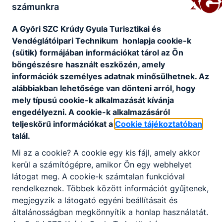
2026. április 2 – től 2026. április 12-ig
számunkra
hétfő – csütörtök: 6:30 – 15:00
péntek: 6:30-12:30
A Győri SZC Krúdy Gyula Turisztikai és
Vendéglátóipari Technikum honlapja cookie-k
(sütik) formájában információkat tárol az Ön
böngészésre használt eszközén, amely
információk személyes adatnak minősülhetnek. Az
alábbiakban lehetősége van dönteni arról, hogy
Csengetési rend
mely típusú cookie-k alkalmazását kívánja
engedélyezni. A cookie-k alkalmazásáról
Normál
teljeskörű információkat a
Cookie tájékoztatóban
talál.
Mi az a cookie? A cookie egy kis fájl, amely akkor
kerül a számítógépre, amikor Ön egy webhelyet
0. óra
07:10 - 07:55
látogat meg. A cookie-k számtalan funkcióval
1. óra
08:00 - 08:45
rendelkeznek. Többek között információt gyűjtenek,
2. óra
08:55 - 09:40
megjegyzik a látogató egyéni beállításait és
3. óra
09:50 - 10:35
általánosságban megkönnyítik a honlap használatát.
4. óra
10:45 - 11:30