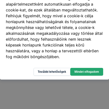
alapértelmezettként automatikusan elfogadja a
cookie-kat, de ezek általában megváltoztathatók.
Felhívjuk figyelmét, hogy mivel a cookie-k célja
404
honlapunk használhatóságának és folyamatainak
A keresett oldal nem található
.
megkönnyítése vagy lehetővé tétele, a cookie-k
alkalmazásának megakadályozása vagy törlése által
előfordulhat, hogy felhasználóink nem lesznek
képesek honlapunk funkcióinak teljes körű
használatára, vagy a honlap a tervezettől eltérően
fog működni böngészőjében.
További lehetőségek
Mindet elfogadom