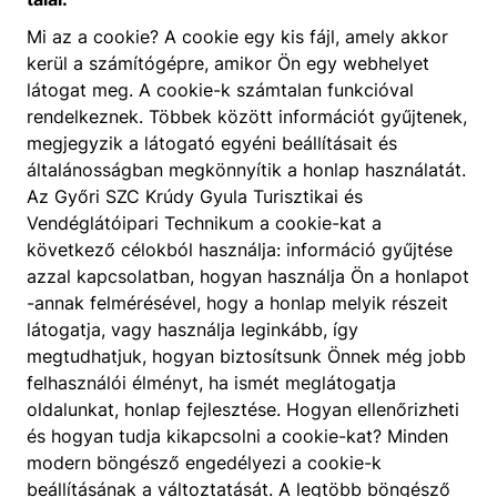
Mi az a cookie? A cookie egy kis fájl, amely akkor
kerül a számítógépre, amikor Ön egy webhelyet
látogat meg. A cookie-k számtalan funkcióval
rendelkeznek. Többek között információt gyűjtenek,
megjegyzik a látogató egyéni beállításait és
általánosságban megkönnyítik a honlap használatát.
Az Győri SZC Krúdy Gyula Turisztikai és
Vendéglátóipari Technikum a cookie-kat a
következő célokból használja: információ gyűjtése
azzal kapcsolatban, hogyan használja Ön a honlapot
-annak felmérésével, hogy a honlap melyik részeit
látogatja, vagy használja leginkább, így
megtudhatjuk, hogyan biztosítsunk Önnek még jobb
felhasználói élményt, ha ismét meglátogatja
oldalunkat, honlap fejlesztése. Hogyan ellenőrizheti
és hogyan tudja kikapcsolni a cookie-kat? Minden
modern böngésző engedélyezi a cookie-k
beállításának a változtatását. A legtöbb böngésző