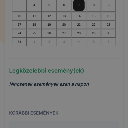
3
4
5
6
7
8
9
10
11
12
13
14
15
16
17
18
19
20
21
22
23
24
25
26
27
28
29
30
31
1
2
3
4
5
6
Legközelebbi esemény(ek)
Nincsenek események ezen a napon
KORÁBBI ESEMÉNYEK