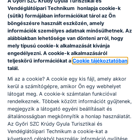
A Győri SZC Krúdy Gyula Turisztikai és
Időpont:
2026. jan. 9. 23:00
Vendéglátóipari Technikum honlapja cookie-k
(sütik) formájában információkat tárol az Ön
Áthelyezett munkanap január 2. helyett
böngészésre használt eszközén, amely
információk személyes adatnak minősülhetnek. Az
alábbiakban lehetősége van dönteni arról, hogy
Téli szünet
mely típusú cookie-k alkalmazását kívánja
SZÜNET
engedélyezni. A cookie-k alkalmazásáról
teljeskörű információkat a
Cookie tájékoztatóban
2025. december 19.
talál.
Mi az a cookie? A cookie egy kis fájl, amely akkor
kerül a számítógépre, amikor Ön egy webhelyet
Időpont:
2025. dec. 19. 23:00
- 2026. jan. 1. 23:00
látogat meg. A cookie-k számtalan funkcióval
Téli szünet
rendelkeznek. Többek között információt gyűjtenek,
megjegyzik a látogató egyéni beállításait és
általánosságban megkönnyítik a honlap használatát.
Az Győri SZC Krúdy Gyula Turisztikai és
Karácsonyi ünnepség 11:00
ÜNNEPSÉG
Vendéglátóipari Technikum a cookie-kat a
következő célokból használja: információ gyűjtése