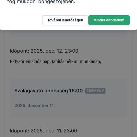
fog működni böngészőjében.
Pályaorientációs nap
ESEMÉNY
További lehetőségek
Mindet elfogadom
2025. december 12.
Időpont:
2025. dec. 12. 23:00
Pályaorientációs nap, tanítás nélküli munkanap,
Szalagavató ünnepség 16:00
ESEMÉNY
2025. december 11.
Időpont:
2025. dec. 11. 23:00