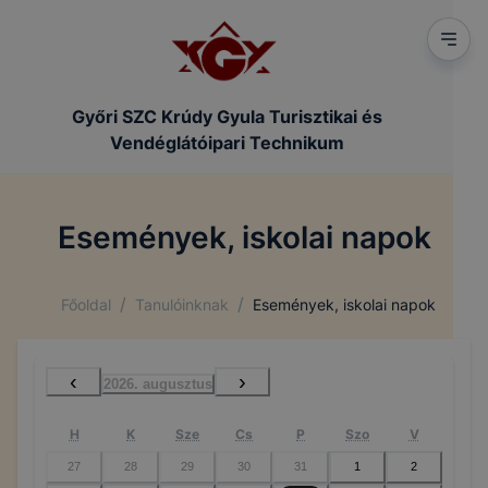
Győri SZC Krúdy Gyula Turisztikai és
Vendéglátóipari Technikum
Események, iskolai napok
/
/
Főoldal
Tanulóinknak
Események, iskolai napok
‹
›
2026. augusztus
H
K
Sze
Cs
P
Szo
V
27
28
29
30
31
1
2