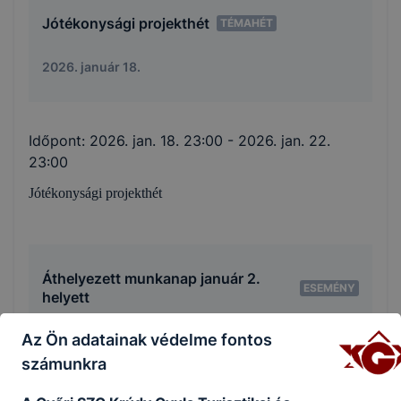
Jótékonysági projekthét
TÉMAHÉT
2026. január 18.
Időpont:
2026. jan. 18. 23:00
- 2026. jan. 22.
23:00
Jótékonysági projekthét
Áthelyezett munkanap január 2.
ESEMÉNY
helyett
Az Ön adatainak védelme fontos
2026. január 9.
számunkra