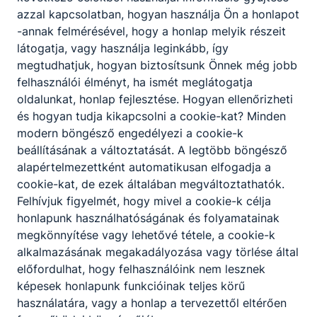
2025. december 18.
azzal kapcsolatban, hogyan használja Ön a honlapot
-annak felmérésével, hogy a honlap melyik részeit
látogatja, vagy használja leginkább, így
Időpont:
2025. dec. 18. 23:00
megtudhatjuk, hogyan biztosítsunk Önnek még jobb
felhasználói élményt, ha ismét meglátogatja
Karácsonyi ünnepség 11:00
oldalunkat, honlap fejlesztése. Hogyan ellenőrizheti
és hogyan tudja kikapcsolni a cookie-kat? Minden
modern böngésző engedélyezi a cookie-k
beállításának a változtatását. A legtöbb böngésző
Röplabda bajnokság
SPORT
alapértelmezettként automatikusan elfogadja a
cookie-kat, de ezek általában megváltoztathatók.
2025. december 16.
Felhívjuk figyelmét, hogy mivel a cookie-k célja
honlapunk használhatóságának és folyamatainak
megkönnyítése vagy lehetővé tétele, a cookie-k
Időpont:
2025. dec. 16. 23:00
alkalmazásának megakadályozása vagy törlése által
előfordulhat, hogy felhasználóink nem lesznek
Röplabda bajnokság
képesek honlapunk funkcióinak teljes körű
használatára, vagy a honlap a tervezettől eltérően