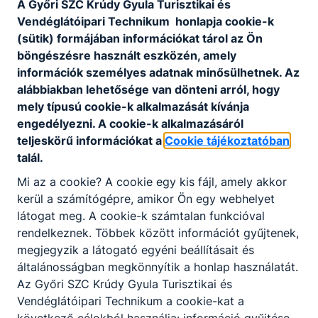
A Győri SZC Krúdy Gyula Turisztikai és
Panziós-fogadós
Vendéglátóipari Technikum honlapja cookie-k
Pincér-vendégtéri szakember
(sütik) formájában információkat tárol az Ön
Szakács
böngészésre használt eszközén, amely
információk személyes adatnak minősülhetnek. Az
Technikumi képzézes:
alábbiakban lehetősége van dönteni arról, hogy
Cukrász szaktechnikus
mely típusú cookie-k alkalmazását kívánja
Szakács szaktechnikus
engedélyezni. A cookie-k alkalmazásáról
Turisztikai technikus
teljeskörű információkat a
Cookie tájékoztatóban
Vendégtéri szaktechnikus
talál.
Mi az a cookie? A cookie egy kis fájl, amely akkor
kerül a számítógépre, amikor Ön egy webhelyet
látogat meg. A cookie-k számtalan funkcióval
rendelkeznek. Többek között információt gyűjtenek,
megjegyzik a látogató egyéni beállításait és
általánosságban megkönnyítik a honlap használatát.
Az Győri SZC Krúdy Gyula Turisztikai és
Vendéglátóipari Technikum a cookie-kat a
Partnereink
következő célokból használja: információ gyűjtése