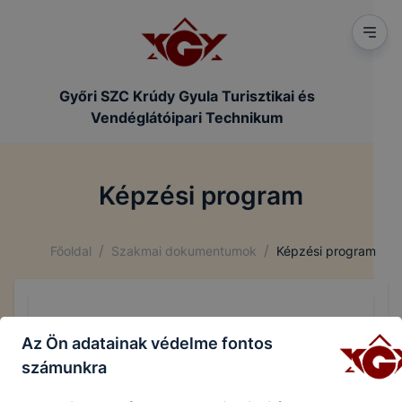
Győri SZC Krúdy Gyula Turisztikai és
Vendéglátóipari Technikum
Képzési program
/
/
Főoldal
Szakmai dokumentumok
Képzési program
Az iskola képzési programjai:
Az Ön adatainak védelme fontos
Szakképző oktatás:
számunkra
Cukrász