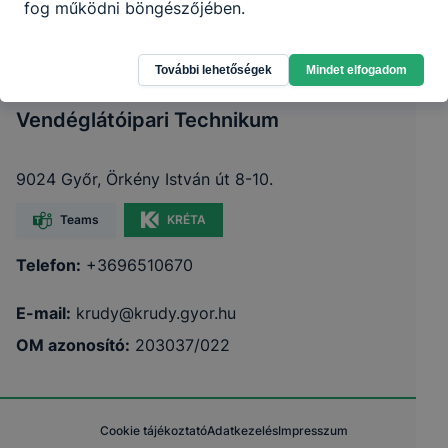
fog működni böngészőjében.
További lehetőségek
Mindet elfogadom
Győri SZC Krúdy Gyula Turisztikai és
Vendéglátóipari Technikum
9024 Győr, Örkény István út 8-10.
Teams
KRÉTA
Telefon:
+3696510670
E-mail:
krudy@krudy.gyor.hu
OM azonosító:
203037/022
Cookie tájékoztató
Adatkezelés
Impresszum