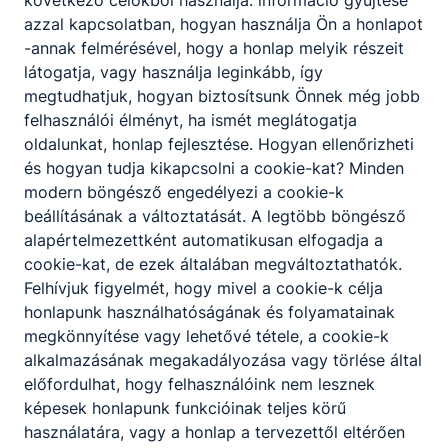
azzal kapcsolatban, hogyan használja Ön a honlapot
-annak felmérésével, hogy a honlap melyik részeit
látogatja, vagy használja leginkább, így
megtudhatjuk, hogyan biztosítsunk Önnek még jobb
felhasználói élményt, ha ismét meglátogatja
oldalunkat, honlap fejlesztése. Hogyan ellenőrizheti
és hogyan tudja kikapcsolni a cookie-kat? Minden
modern böngésző engedélyezi a cookie-k
beállításának a változtatását. A legtöbb böngésző
alapértelmezettként automatikusan elfogadja a
cookie-kat, de ezek általában megváltoztathatók.
Felhívjuk figyelmét, hogy mivel a cookie-k célja
honlapunk használhatóságának és folyamatainak
megkönnyítése vagy lehetővé tétele, a cookie-k
alkalmazásának megakadályozása vagy törlése által
előfordulhat, hogy felhasználóink nem lesznek
képesek honlapunk funkcióinak teljes körű
használatára, vagy a honlap a tervezettől eltérően