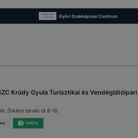
t, hogy felhasználóink nem lesznek képesek honlapunk fun
 használatára, vagy a honlap a tervezettől eltérően fog műk
Győri Szakképzési Centrum
ben.
SZC Krúdy Gyula Turisztikai és Vendéglátóipar
r, Örkény István út 8-10.
ams
KRÉTA