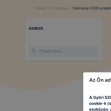
/
/
Főoldal
Projektek
Széchenyi 2020 projek
KERESŐ
Az Ön ad
A Győri SZ
cookie-k (
eszközén, 