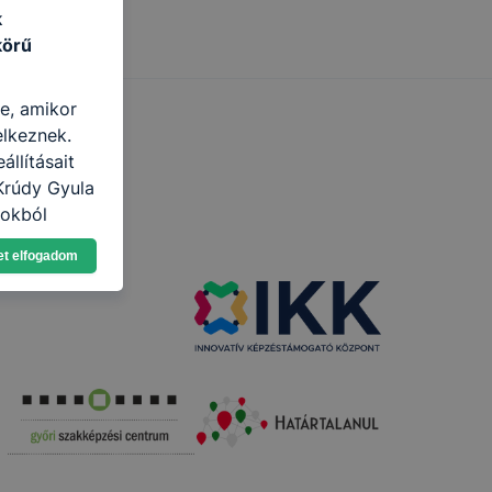
k
körű
re, amikor
elkeznek.
llításait
Krúdy Gyula
lokból
Ön a
et elfogadom
 vagy
g jobb
tése.
en modern
több
 de ezek
k célja
 lehetővé