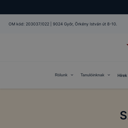
OM kód:
203037/022
|
9024 Győr, Örkény István út 8-10.
Rólunk
Tanulóinknak
Hírek
S