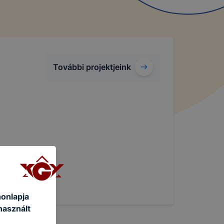
További projektjeink
honlapja
használt