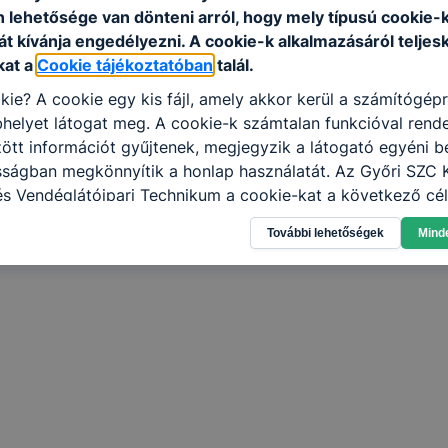
n lehetősége van dönteni arról, hogy mely típusú cookie-
t kívánja engedélyezni. A cookie-k alkalmazásáról teljes
kat a
Cookie tájékoztatóban
talál.
kie? A cookie egy kis fájl, amely akkor kerül a számítógép
helyet látogat meg. A cookie-k számtalan funkcióval rend
tt információt gyűjtenek, megjegyzik a látogató egyéni beá
sságban megkönnyítik a honlap használatát. Az Győri SZC 
 és Vendéglátóipari Technikum a cookie-kat a következő cé
információ gyűjtése azzal kapcsolatban, hogyan használja 
További lehetőségek
Mind
nnak felmérésével, hogy a honlap melyik részeit látogatja,
eginkább, így megtudhatjuk, hogyan biztosítsunk Önnek mé
i élményt, ha ismét meglátogatja oldalunkat, honlap fejlesz
nőrizheti és hogyan tudja kikapcsolni a cookie-kat? Mind
gedélyezi a cookie-k beállításának a változtatását. A leg
lapértelmezettként automatikusan elfogadja a cookie-kat,
egváltoztathatók. Felhívjuk figyelmét, hogy mivel a cookie-
használhatóságának és folyamatainak megkönnyítése vagy
ookie-k alkalmazásának megakadályozása vagy törlése által