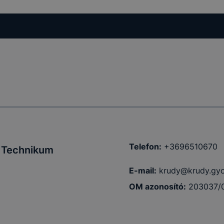
kcióinak
ödni
Telefon:
+3696510670
i Technikum
E-mail:
krudy@krudy.gyo
OM azonosító:
203037/