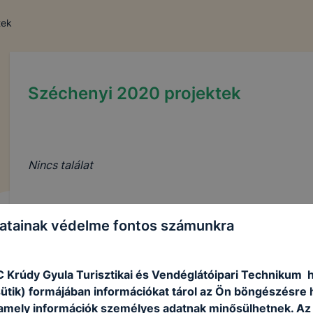
tek
Széchenyi 2020 projektek
Nincs találat
atainak védelme fontos számunkra
C Krúdy Gyula Turisztikai és Vendéglátóipari Technikum 
sütik) formájában információkat tárol az Ön böngészésre 
amely információk személyes adatnak minősülhetnek. Az