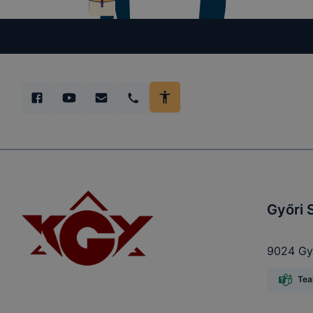
előfordulha
teljes körű
böngészőjé
Győri 
9024 Győ
Te