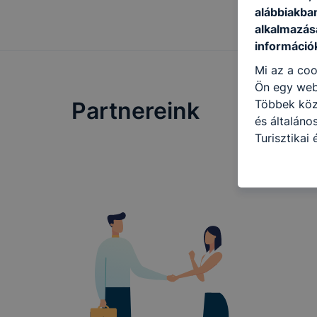
alábbiakba
alkalmazásá
információ
Mi az a coo
Ön egy web
Többek közö
Partnereink
és általáno
Turisztikai
használja: 
honlapot -a
használja l
felhasználó
Hogyan elle
böngésző en
böngésző a
általában m
honlapunk 
tétele, a c