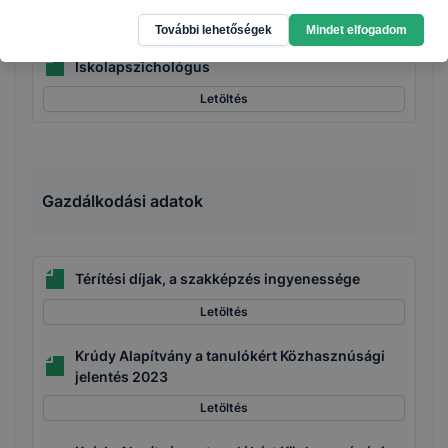
Letöltés
További lehetőségek
Mindet elfogadom
Iskolapszichológus
Letöltés
Gazdálkodási adatok
Térítési díjak, a szakképzés ingyenessége
Letöltés
Krúdy Alapítvány a tanulókért Közhasznúsági
jelentés 2023
Letöltés