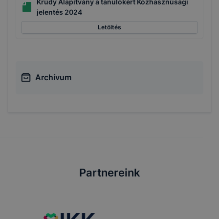
Krúdy Alapítvány a tanulókért Közhasznúsági
jelentés 2024
Letöltés
Archívum
Partnereink