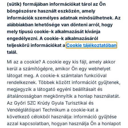
(sütik) formájában információkat tárol az Ön
és kezelésére
böngészésre használt eszközén, amely
Letöltés
információk személyes adatnak minősülhetnek. Az
alábbiakban lehetősége van dönteni arról, hogy
mely típusú cookie-k alkalmazását kívánja
engedélyezni. A cookie-k alkalmazásáról
Tevékenységre, működésre vonatkozó adatok
teljeskörű információkat a
Cookie tájékoztatóban
talál.
Mi az a cookie? A cookie egy kis fájl, amely akkor
Felvételi tájékoztató a 2026/2027-es tanévre
kerül a számítógépre, amikor Ön egy webhelyet
(2025.10. 20)
látogat meg. A cookie-k számtalan funkcióval
Letöltés
rendelkeznek. Többek között információt gyűjtenek,
megjegyzik a látogató egyéni beállításait és
A fenntartó által engedélyezett osztályok a
általánosságban megkönnyítik a honlap használatát.
2025/2026-os tanévre
Az Győri SZC Krúdy Gyula Turisztikai és
Letöltés
Vendéglátóipari Technikum a cookie-kat a
következő célokból használja: információ gyűjtése
Nyitvatarási rend a 2025-2026-os tanévre
azzal kapcsolatban, hogyan használja Ön a honlapot