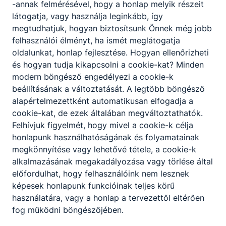
Letöltés
-annak felmérésével, hogy a honlap melyik részeit
látogatja, vagy használja leginkább, így
A tanév jelentősebb rendezvényei, eseményei a
megtudhatjuk, hogyan biztosítsunk Önnek még jobb
2025-2026-os tanévre
felhasználói élményt, ha ismét meglátogatja
Letöltés
oldalunkat, honlap fejlesztése. Hogyan ellenőrizheti
és hogyan tudja kikapcsolni a cookie-kat? Minden
Középfokú iskolák reprezentatív szakmai
modern böngésző engedélyezi a cookie-k
ellenőrzése
beállításának a változtatását. A legtöbb böngésző
Letöltés
alapértelmezettként automatikusan elfogadja a
cookie-kat, de ezek általában megváltoztathatók.
A tanulók le- és kimaradásával,
Felhívjuk figyelmét, hogy mivel a cookie-k célja
évfolyamismétlésével kapcsolatos adatok
honlapunk használhatóságának és folyamatainak
2025-ig
megkönnyítése vagy lehetővé tétele, a cookie-k
Letöltés
alkalmazásának megakadályozása vagy törlése által
előfordulhat, hogy felhasználóink nem lesznek
Egyéb foglalkozások a 2025-2026-os tanévre
képesek honlapunk funkcióinak teljes körű
használatára, vagy a honlap a tervezettől eltérően
Letöltés
fog működni böngészőjében.
Közösségi szolgálat