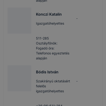
alapján
Konczi Katalin
-
Igazgatóhelyettes
511-285
Osztályfőnök:
Fogadó óra:
Telefonos egyeztetés
alapján
Bódis István
Szakirányú oktatásért
-
felelős
igazgatóhelyettes
+36-96-511-284