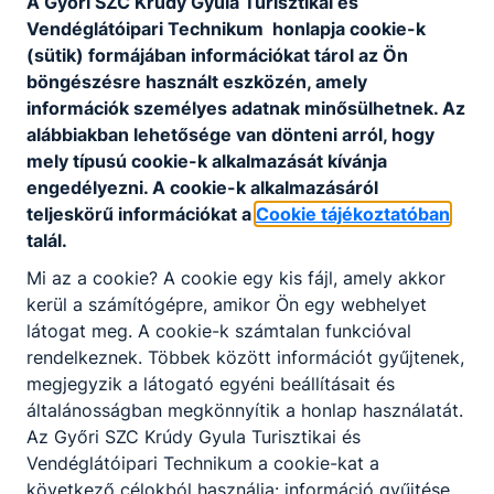
A Győri SZC Krúdy Gyula Turisztikai és
Fekete Hajnalka
Vendéglátóipari Technikum honlapja cookie-k
-
(sütik) formájában információkat tárol az Ön
Oktató
böngészésre használt eszközén, amely
információk személyes adatnak minősülhetnek. Az
alábbiakban lehetősége van dönteni arról, hogy
510-670
mely típusú cookie-k alkalmazását kívánja
Osztályfőnök:
Fogadó óra:
engedélyezni. A cookie-k alkalmazásáról
Szerda - 5. óra
teljeskörű információkat a
Cookie tájékoztatóban
talál.
Földing Ottó
Mi az a cookie? A cookie egy kis fájl, amely akkor
-
kerül a számítógépre, amikor Ön egy webhelyet
Oktató
látogat meg. A cookie-k számtalan funkcióval
rendelkeznek. Többek között információt gyűjtenek,
megjegyzik a látogató egyéni beállításait és
510-670
Osztályfőnök:
általánosságban megkönnyítik a honlap használatát.
Fogadó óra:
Az Győri SZC Krúdy Gyula Turisztikai és
Hétfő - 5. óra
Vendéglátóipari Technikum a cookie-kat a
következő célokból használja: információ gyűjtése