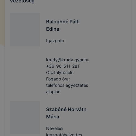
Vezetőség
Baloghné Pálfi
Edina
Igazgató
krudy​@krudy.gyor.hu
+36-96-511-281
Osztályfőnök:
Fogadó óra:
telefonos egyeztetés
alapján
Szabóné Horváth
Mária
Nevelési
igazgatóhelyettes