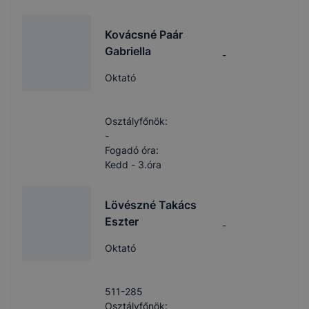
Kovácsné Paár
Gabriella
-
Oktató
Osztályfőnök:
-
Fogadó óra:
Kedd - 3.óra
Lövészné Takács
Eszter
-
Oktató
511-285
Osztályfőnök: