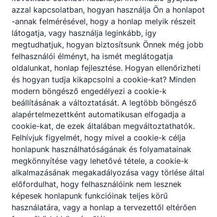
azzal kapcsolatban, hogyan használja Ön a honlapot
Fürstenfelder
-annak felmérésével, hogy a honlap melyik részeit
Gertrúd
-
látogatja, vagy használja leginkább, így
Oktató
megtudhatjuk, hogyan biztosítsunk Önnek még jobb
felhasználói élményt, ha ismét meglátogatja
oldalunkat, honlap fejlesztése. Hogyan ellenőrizheti
510-670
és hogyan tudja kikapcsolni a cookie-kat? Minden
Osztályfőnök:
modern böngésző engedélyezi a cookie-k
Fogadó óra:
beállításának a változtatását. A legtöbb böngésző
Kedd - 4.óra
alapértelmezettként automatikusan elfogadja a
cookie-kat, de ezek általában megváltoztathatók.
Göncz Andrea
Felhívjuk figyelmét, hogy mivel a cookie-k célja
-
honlapunk használhatóságának és folyamatainak
Oktató
megkönnyítése vagy lehetővé tétele, a cookie-k
alkalmazásának megakadályozása vagy törlése által
511-285
előfordulhat, hogy felhasználóink nem lesznek
Osztályfőnök:
képesek honlapunk funkcióinak teljes körű
Fogadó óra:
használatára, vagy a honlap a tervezettől eltérően
Csütörtök - 4. óra