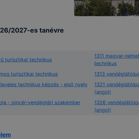
2026/2027-es tanévre
1311 magyar-német k
ű turisztikai technikus
technikus
mos turisztikai technikus
1313 vendéglátóipa
leveles technikus képzés - első nyelv
1321 vendéglátóipa
(angol)
ola - pincér-vendégtéri szakember
1326 vendéglátóipa
(angol)
elem