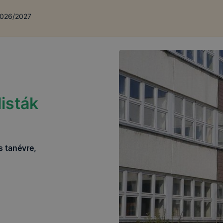
 2026/2027
listák
s tanévre,