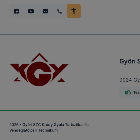
Győri 
9024 Győ
Te
2026
•
Győri SZC Krúdy Gyula Turisztikai és
Vendéglátóipari Technikum