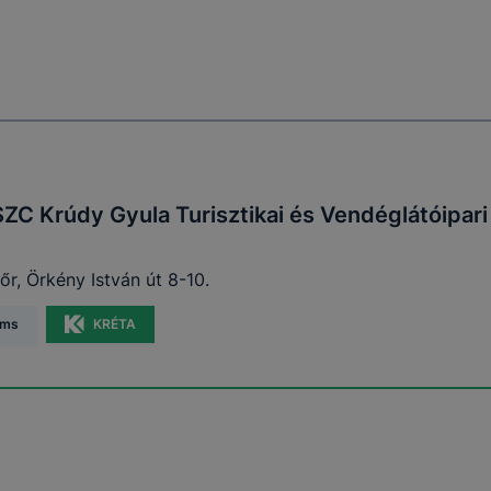
SZC Krúdy Gyula Turisztikai és Vendéglátóipar
r, Örkény István út 8-10.
ams
KRÉTA