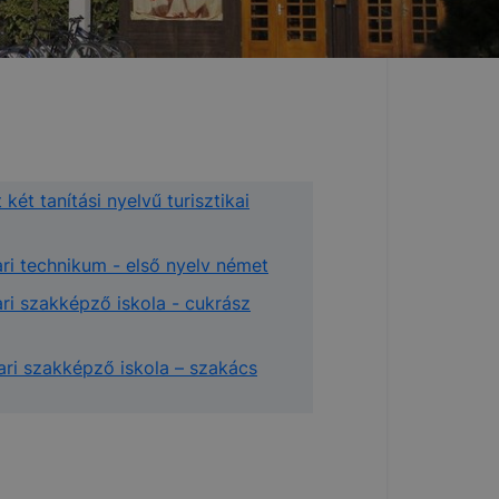
ét tanítási nyelvű turisztikai
ri technikum - első nyelv német
ri szakképző iskola - cukrász
ri szakképző iskola – szakács