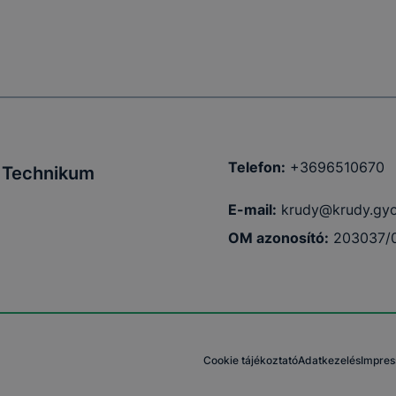
Telefon:
+3696510670
i Technikum
E-mail:
krudy@krudy.gyo
OM azonosító:
203037/
Cookie tájékoztató
Adatkezelés
Impre