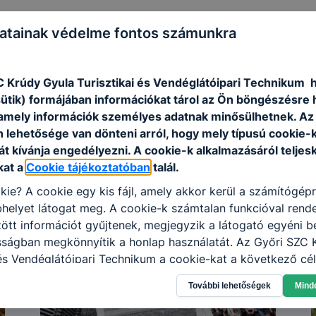
atainak védelme fontos számunkra
C Krúdy Gyula Turisztikai és Vendéglátóipari Technikum 
sütik) formájában információkat tárol az Ön böngészésre 
amely információk személyes adatnak minősülhetnek. Az
n lehetősége van dönteni arról, hogy mely típusú cookie-
t kívánja engedélyezni. A cookie-k alkalmazásáról teljes
kat a
Cookie tájékoztatóban
talál.
kie? A cookie egy kis fájl, amely akkor kerül a számítógép
helyet látogat meg. A cookie-k számtalan funkcióval rend
tt információt gyűjtenek, megjegyzik a látogató egyéni beá
sságban megkönnyítik a honlap használatát. Az Győri SZC 
 és Vendéglátóipari Technikum a cookie-kat a következő cé
információ gyűjtése azzal kapcsolatban, hogyan használja 
További lehetőségek
Mind
nnak felmérésével, hogy a honlap melyik részeit látogatja,
eginkább, így megtudhatjuk, hogyan biztosítsunk Önnek mé