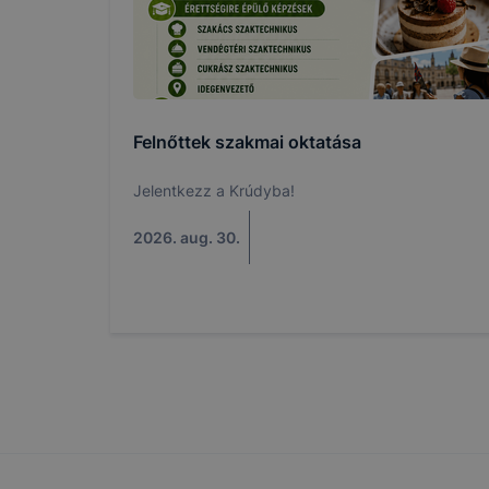
felhasználó
Hogyan elle
böngésző en
böngésző a
általában m
Felnőttek szakmai oktatása
honlapunk 
tétele, a c
Jelentkezz a Krúdyba!
előfordulha
teljes körű
2026. aug. 30.
böngészőjé