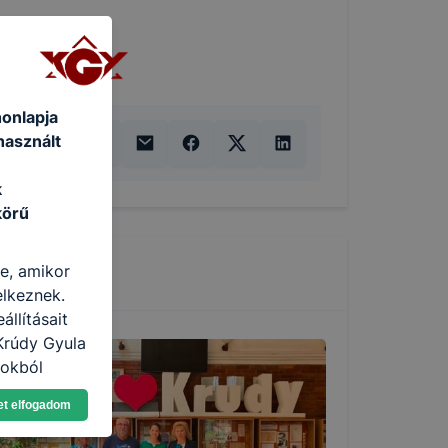
honlapja
használt
k
körű
re, amikor
elkeznek.
llításait
Krúdy Gyula
lokból
Ön a
et elfogadom
 vagy
g jobb