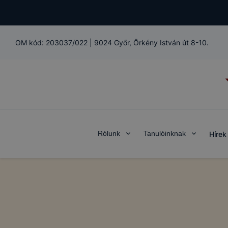
OM kód:
203037/022
|
9024 Győr, Örkény István út 8-10.
Rólunk
Tanulóinknak
Hírek