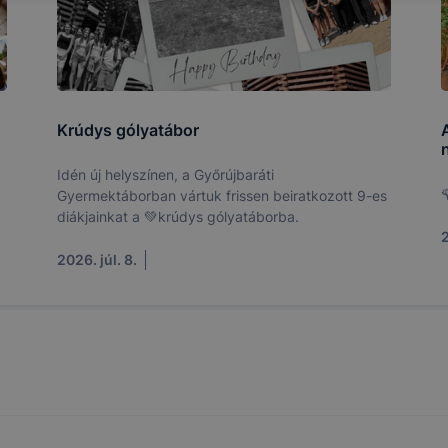
i élményt, ha ismét meglátogatja oldalunkat, honlap fejlesz
nőrizheti és hogyan tudja kikapcsolni a cookie-kat? Mind
gedélyezi a cookie-k beállításának a változtatását. A leg
lapértelmezettként automatikusan elfogadja a cookie-kat,
egváltoztathatók. Felhívjuk figyelmét, hogy mivel a cookie-
Krúdys gólyatábor
használhatóságának és folyamatainak megkönnyítése vagy
ookie-k alkalmazásának megakadályozása vagy törlése által
Idén új helyszínen, a Győrújbaráti
t, hogy felhasználóink nem lesznek képesek honlapunk fun

Gyermektáborban vártuk frissen beiratkozott 9-es
 használatára, vagy a honlap a tervezettől eltérően fog műk
diákjainkat a 💚krúdys gólyatáborba.
ben.
2
2026. júl. 8.