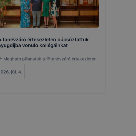
tése.
en modern
több
 de ezek
k célja
A tanévzáró értekezleten búcsúztattuk
 lehetővé
nyugdíjba vonuló kollégáinkat
kcióinak
 Megható pillanatok a 💚tanévzáró értekezleten
ödni
026. júl. 4.