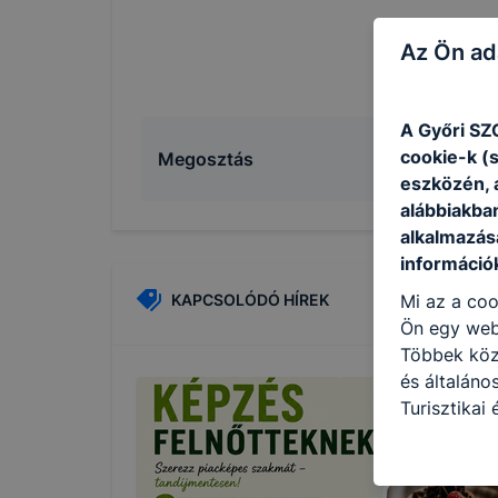
Az Ön ad
A Győri SZ
cookie-k (
Megosztás
eszközén, 
alábbiakba
alkalmazásá
információ
KAPCSOLÓDÓ HÍREK
Mi az a coo
Ön egy web
Többek közö
és általáno
Turisztikai
használja: 
honlapot -a
használja l