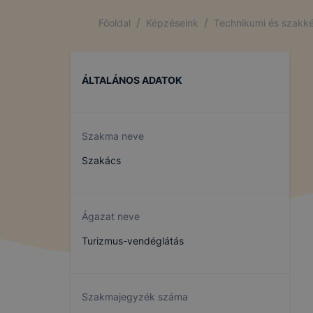
/
/
Főoldal
Képzéseink
Technikumi és szakké
ÁLTALÁNOS ADATOK
Szakma neve
Szakács
Ágazat neve
Turizmus-vendéglátás
Szakmajegyzék száma