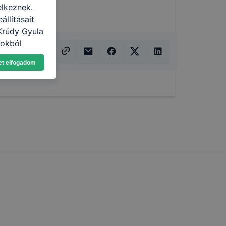
ni, irányítani.
elkeznek.
llításait
Krúdy Gyula
lokból
Ön a
et elfogadom
 vagy
g jobb
tése.
en modern
több
 de ezek
k célja
 lehetővé
kcióinak
ödni