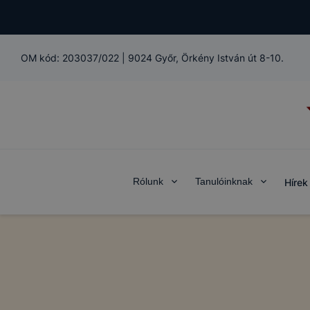
OM kód:
203037/022
|
9024 Győr, Örkény István út 8-10.
Rólunk
Tanulóinknak
Hírek