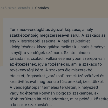
/
pző iskolai oktatás
Szakács
Turizmus-vendéglátás ágazat képzése, amely
szakképzettség megszerzésével zárul. A szakács az
egyik legrégebbi szakma. A napi szükséglet
kielégítésének kiszolgálása mellett kulináris élményt
is nyújt a vendégek számára. Szinte minden
társadalmi, családi, vallási eseményben szerepe van
az étkezésnek, így a főzésnek is, ami a szakács fő
tevékenységi köre. A szakács élelmiszerekből
ételeket, fogásokat „varázsol” remek ízérzékével és
kreativitásával meg persze fűszerekkel, ízesítőkkel.
A vendéglátóipar termelési területén, kihelyezett
vagy ﬁx éttermi konyhán dolgozó szakember, aki
több területen lát el feladatokat, mint például közét
a la carte szakácsként.