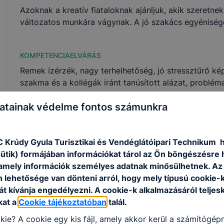
Azoknak a kreatív fiataloknak ajánljuk, akik szeretnek
változatos munkára vágynak. A jó szakács egyénisége 
KOMPETENCIAELVÁRÁS
Remek ízérzék, nagy terhelhetőség, jó stressztűrő k
szakma és a kollégák iránt tanúsított alázat, problé
együttműködő képesség.
atainak védelme fontos számunkra
A SZAKKÉPZETTSÉGGEL RENDELKEZŐ
C Krúdy Gyula Turisztikai és Vendéglátóipari Technikum 
a vezetőszakács utasításait követve ételt készí
sütik) formájában információkat tárol az Ön böngészésre 
praktikusság és az esztétikusság figyelembevé
amely információk személyes adatnak minősülhetnek. Az
előkészítő, elkészítő és befejező műveleteket 
n lehetősége van dönteni arról, hogy mely típusú cookie-
árut rendel, árut vesz át, árut raktároz szakosí
t kívánja engedélyezni. A cookie-k alkalmazásáról teljes
betartja és betartatja a HACCP szabályzatot;
kat a
Cookie tájékoztatóban
talál.
anyagi és erkölcsi felelősséget vállal a rábízot
a konyhatechnológiai eljárásokat tudatosan a
kie? A cookie egy kis fájl, amely akkor kerül a számítógép