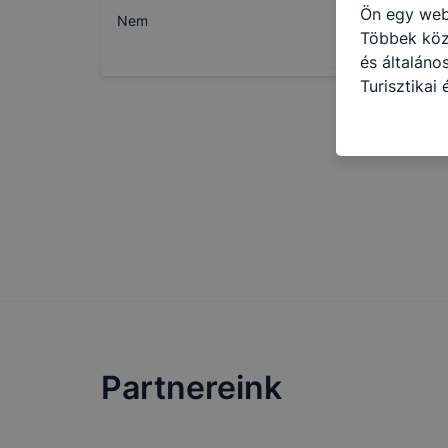
Ön egy web
Nem
Többek közö
és általáno
Turisztikai
használja: 
honlapot -a
használja l
felhasználó
Hogyan elle
böngésző en
böngésző a
általában m
honlapunk 
tétele, a c
előfordulha
teljes körű
Partnereink
böngészőjé