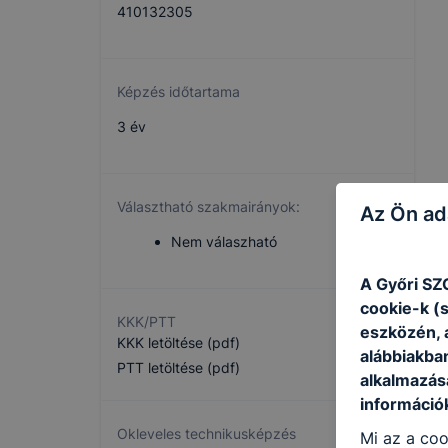
410132305
Képzés időtartama
3 év
Választható szakmairányok:
Az Ön ad
Nem válaszható
A Győri SZ
cookie-k (
KKK/PTT
eszközén, 
KKK letöltése (pdf)
alábbiakba
PTT letöltése (pdf)
alkalmazásá
információ
Okleveles technikusképzés
Mi az a coo