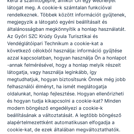
kerül a számítógépre, amikor Ön egy webhelyet
KOMPETENCIAELVÁRÁS
látogat meg. A cookie-k számtalan funkcióval
Széleskörű tájékozottság, jó kommunikációs
rendelkeznek. Többek között információt gyűjtenek,
készség, problémamegoldó képesség,
megjegyzik a látogató egyéni beállításait és
vendégszeretet, szervezőképesség.
általánosságban megkönnyítik a honlap használatát.
Az Győri SZC Krúdy Gyula Turisztikai és
Vendéglátóipari Technikum a cookie-kat a
A SZAKKÉPZETTSÉGGEL RENDELKEZŐ
következő célokból használja: információ gyűjtése
üzemelteti a vendéglátóhelyet;
azzal kapcsolatban, hogyan használja Ön a honlapot
marketing tevékenységet végez;
-annak felmérésével, hogy a honlap melyik részeit
vendégekkel, partnerekkel kapcsolatot
látogatja, vagy használja leginkább, így
tart;
megtudhatjuk, hogyan biztosítsunk Önnek még jobb
karbantartásokat biztosít;
felhasználói élményt, ha ismét meglátogatja
ügyel a vendéglátóhely környezetére;
oldalunkat, honlap fejlesztése. Hogyan ellenőrizheti
vendégek számára programokat szervez;
és hogyan tudja kikapcsolni a cookie-kat? Minden
logisztikai feladatokat ellát;
modern böngésző engedélyezi a cookie-k
irányítja, szervezi és értékeli a
beállításának a változtatását. A legtöbb böngésző
munkatársak munkáját;
alapértelmezettként automatikusan elfogadja a
kapcsolatot tart más szolgáltatókkal, más
cookie-kat, de ezek általában megváltoztathatók.