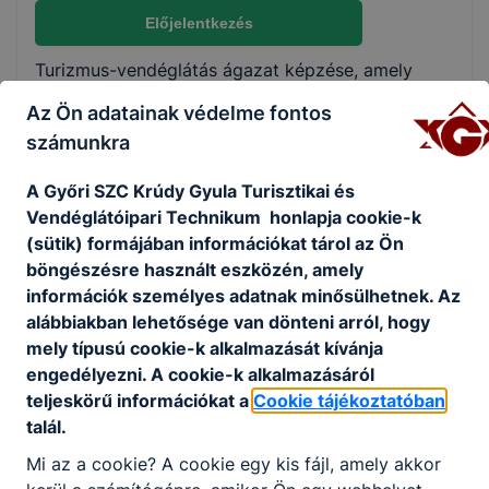
Nem válaszható
Előjelentkezés
Turizmus-vendéglátás ágazat képzése, amely
KKK/PTT
szakképzettség megszerzésével zárul. A panziós-
Az Ön adatainak védelme fontos
KKK letöltése (pdf)
fogadós feladatai rendkívül szerteágazóak, hiszen
számunkra
PTT letöltése (pdf)
a szakma óriási fejlődésen ment és megy
keresztül napjainkban is. A szakma szépsége,
A Győri SZC Krúdy Gyula Turisztikai és
hogy a turizmus szereplőinek igényeit szolgálja ki.
Okleveles technikusképzés
Vendéglátóipari Technikum honlapja cookie-k
A panziós-fogadós óriási felelősséggel van
(sütik) formájában információkat tárol az Ön
Nem
felruházva, hiszen rendkívül sok feladatot kell egy
böngészésre használt eszközén, amely
személyben ellátnia.
információk személyes adatnak minősülhetnek. Az
Ajánlott minden fiatal számára, aki a
alábbiakban lehetősége van dönteni arról, hogy
vendéglátásban találja meg azokat a kihívásokat,
mely típusú cookie-k alkalmazását kívánja
amelyek érdeklik. Szereti a vendégeket, a
engedélyezni. A cookie-k alkalmazásáról
turisztikai-vendéglátó tevékenységet hosszú távra
teljeskörű információkat a
Cookie tájékoztatóban
tervezi.
talál.
Mi az a cookie? A cookie egy kis fájl, amely akkor