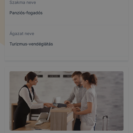
Szakma neve
Panziós-fogadós
Ágazat neve
Turizmus-vendéglátás
Szakmajegyzék száma
410132303
Képzés időtartama
3 év
Választható szakmairányok: