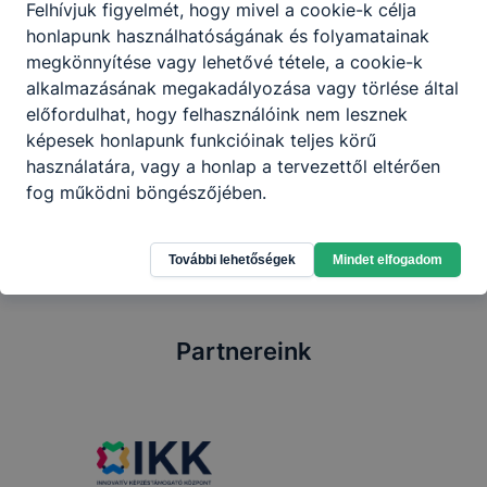
szállásadókkal partneri viszonyt kialakítva
Felhívjuk figyelmét, hogy mivel a cookie-k célja
működteti a vendéglátó egységét.
honlapunk használhatóságának és folyamatainak
megkönnyítése vagy lehetővé tétele, a cookie-k
alkalmazásának megakadályozása vagy törlése által
előfordulhat, hogy felhasználóink nem lesznek
Megosztás
képesek honlapunk funkcióinak teljes körű
használatára, vagy a honlap a tervezettől eltérően
fog működni böngészőjében.
További lehetőségek
Mindet elfogadom
Partnereink