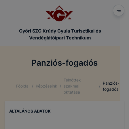
Győri SZC Krúdy Gyula Turisztikai és
Vendéglátóipari Technikum
Panziós-fogadós
Felnőttek
Panziós-
/
/
/
Főoldal
Képzéseink
szakmai
fogadós
oktatása
ÁLTALÁNOS ADATOK